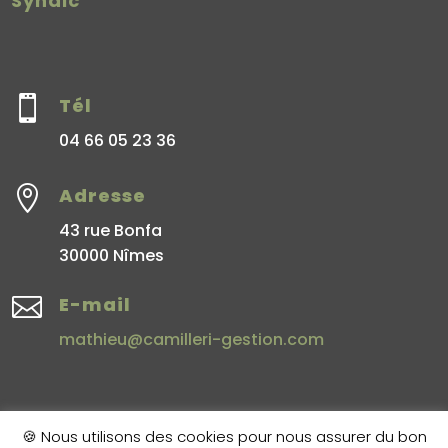
Syndic

Tél
04 66 05 23 36

Adresse
43 rue Bonfa
30000 Nîmes

E-mail
mathieu@camilleri-gestion.com
🍪 Nous utilisons des cookies pour nous assurer du bon