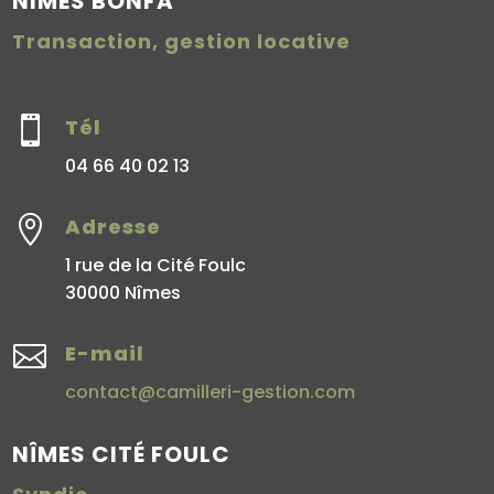
NIMES BONFA
Transaction, gestion locative

Tél
04 66 40 02 13

Adresse
1 rue de la Cité Foulc
30000 Nîmes

E-mail
contact@camilleri-gestion.com
NÎMES CITÉ FOULC