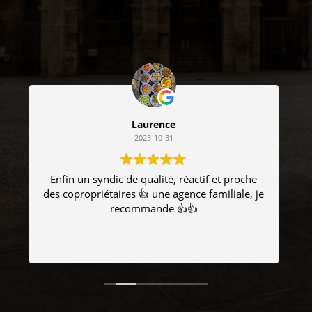
Mar Go
2023-10-30
Merci à l'agence Camilleri gestion pour son
je
professionnalisme, sa réactivité et sa
gentillesse. Je recommande !