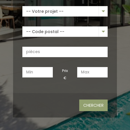
-- Votre projet --
-- Code postal --
€
Grenier
Gas Heat
CHERCHER
Balcon
Wine Cellar
Terrain de
Trash