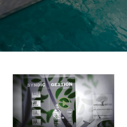
basket-ball
Compactors
Cheminé
Piscine
vue sur le lac
Solar Heat
Douche
Barre humide
séparée
Remodelé
Puits de
Surfaces en
lumière
pierre
Piste de golf
Centre de
Remise en
Forme
Arrière-cour
Animaux