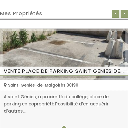
Mes Propriétés
VENTE PLACE DE PARKING SAINT GENIES DE MALGOIRES
int-Geniès-de-Malgoirès 30190
int Génies, à proximité du collège, place de
A
ing en copropriété.Possibilité d’en acquérir
p
utres.…
14 m2
d