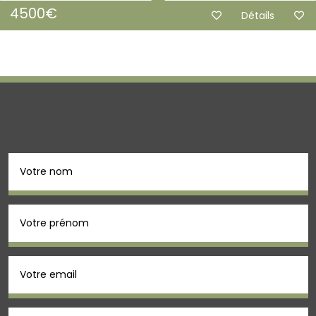
00
€
Détails