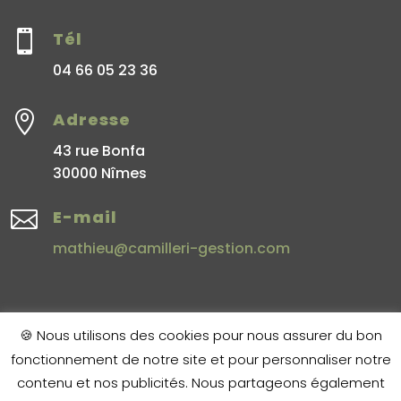

Tél
04 66 05 23 36

Adresse
43 rue Bonfa
30000 Nîmes

E-mail
mathieu@camilleri-gestion.com
🍪 Nous utilisons des cookies pour nous assurer du bon
fonctionnement de notre site et pour personnaliser notre
Copyright © 2020 Camilleri Gestion
|
Mentions Légales
|
Nos
contenu et nos publicités. Nous partageons également
honoraires