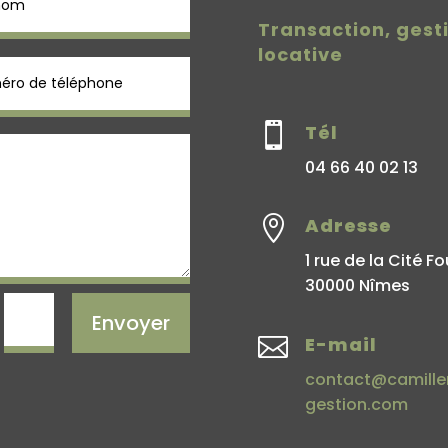
Transaction, gest
locative

Tél
04 66 40 02 13

Adresse
1 rue de la Cité Fo
30000 Nîmes
=
Envoyer

E-mail
contact@camiller
gestion.com