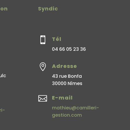
ion
Syndic

Tél
04 66 05 23 36

Adresse
ulc
43 rue Bonfa
30000 Nîmes

E-mail
mathieu@camilleri-
i-
gestion.com