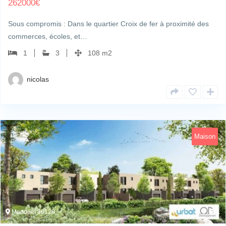
262000
€
Sous compromis : Dans le quartier Croix de fer à proximité des
commerces, écoles, et…
1
3
108 m2
nicolas
Maison
Manduel 30129
1