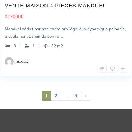
VENTE MAISON 4 PIECES MANDUEL
317000
€
Manduel séduit par son cadre privilégié à la dynamique palpable,
à seulement 15min du centre…
3
1
82 m2
nicolas
1
2
…
5
»