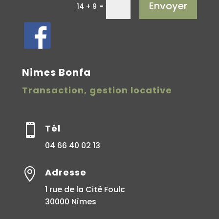
Envoyer
=
14 + 9
Nimes Bonfa
Transaction, gestion locative

Tél
04 66 40 02 13

Adresse
1 rue de la Cité Foulc
30000 Nîmes