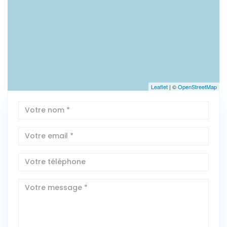
Leaflet
| ©
OpenStreetMap