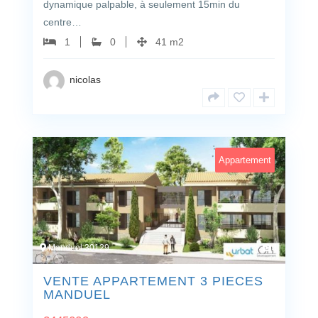
dynamique palpable, à seulement 15min du
centre…
1
0
41 m2
nicolas
Appartement
Manduel 30129
1
VENTE APPARTEMENT 3 PIECES
MANDUEL