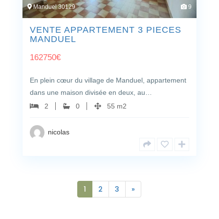
Manduel 30129
9
VENTE APPARTEMENT 3 PIECES
MANDUEL
162750
€
En plein cœur du village de Manduel, appartement
dans une maison divisée en deux, au…
2
0
55 m2
nicolas
1
2
3
»