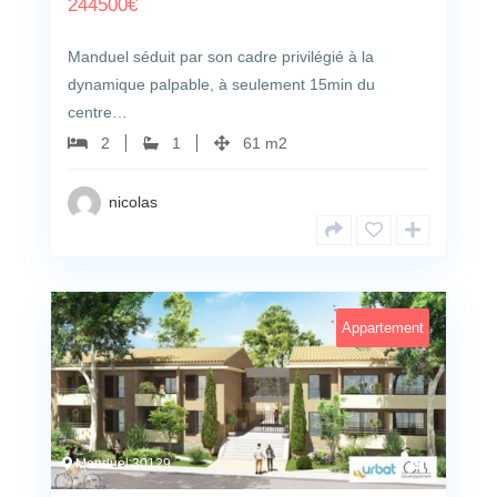
244500
€
Manduel séduit par son cadre privilégié à la
dynamique palpable, à seulement 15min du
centre…
2
1
61 m2
nicolas
Appartement
Manduel 30129
1