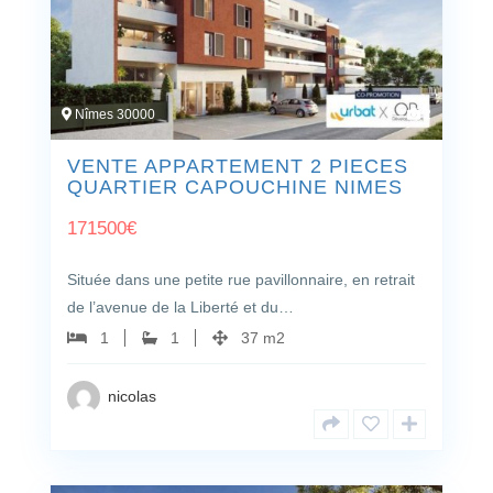
lumière
pierre
Piste de golf
Centre de
Remise en
Forme
Nîmes 30000
2
Arrière-cour
Animaux
VENTE APPARTEMENT 2 PIECES
QUARTIER CAPOUCHINE NIMES
acceptés
171500
€
Bureau / Den
Blanchisserie
Située dans une petite rue pavillonnaire, en retrait
de l’avenue de la Liberté et du…
1
1
37 m2
nicolas