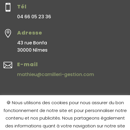

Tél
04 66 05 23 36

Adresse
43 rue Bonfa
30000 Nîmes

E-mail
mathieu@camilleri-gestion.com
🍪 Nous utilisons des cookies pour nous assurer du bon
fonctionnement de notre site et pour personnaliser notre
Copyright © 2020 Camilleri Gestion
|
Mentions Légales
|
Nos
contenu et nos publicités. Nous partageons également
honoraires
des informations quant à votre navigation sur notre site