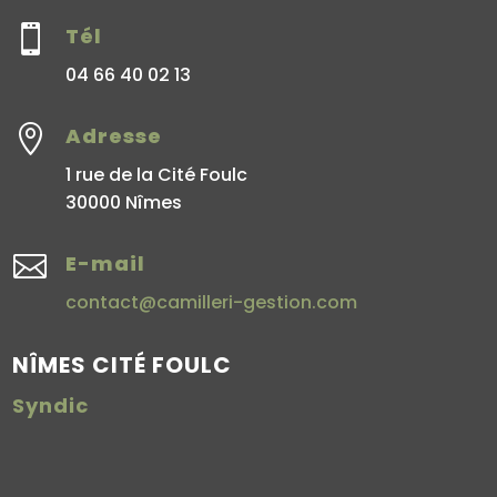

Tél
04 66 40 02 13

Adresse
1 rue de la Cité Foulc
30000 Nîmes

E-mail
contact@camilleri-gestion.com
NÎMES CITÉ FOULC
Syndic