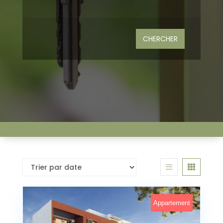
Grenier
Gas Heat
CHERCHER
Balcon
Wine Cellar
Terrain de
Trash
basket-ball
Compactors
Cheminé
Piscine
vue sur le lac
Solar Heat
Douche
Barre humide
séparée
Remodelé
Appartement
Puits de
Surfaces en