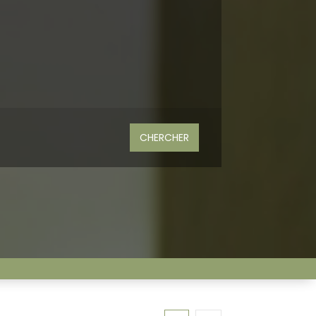
Wine Cellar
CHERCHER
Piscine
Barre humide
Piste de golf
Bureau / Den