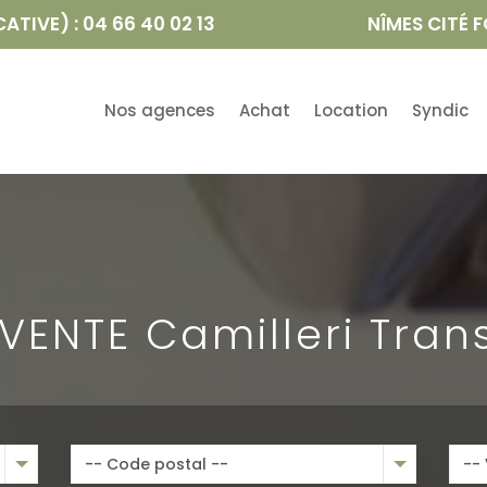
TIVE) : 04 66 40 02 13
NÎMES CITÉ F
Nos agences
Achat
Location
Syndic
e VENTE Camilleri Tran
-- Code postal --
-- 