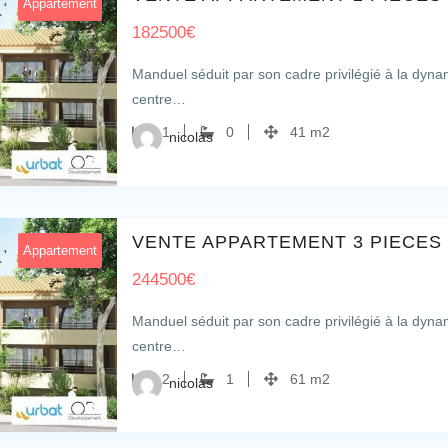
Appartement
182500
€
Manduel séduit par son cadre privilégié à la dyn
centre…
1
0
41 m2
nicolas
1
VENTE APPARTEMENT 3 PIECES
Appartement
244500
€
Manduel séduit par son cadre privilégié à la dyn
centre…
2
1
61 m2
nicolas
1