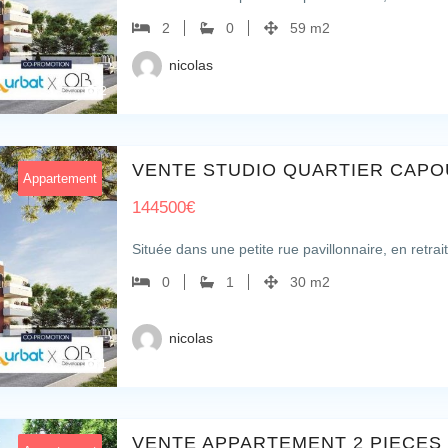
2
0
59 m2
nicolas
2
VENTE STUDIO QUARTIER CAPO
Appartement
144500
€
Située dans une petite rue pavillonnaire, en retrai
0
1
30 m2
nicolas
1
VENTE APPARTEMENT 2 PIECES