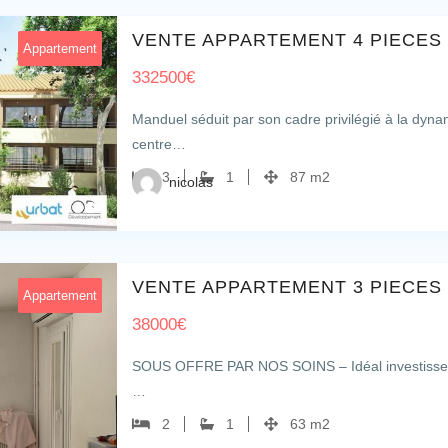
VENTE APPARTEMENT 4 PIECES
Appartement
332500
€
Manduel séduit par son cadre privilégié à la dyn
centre…
3
1
87 m2
nicolas
1
VENTE APPARTEMENT 3 PIECES 
Appartement
38000
€
SOUS OFFRE PAR NOS SOINS – Idéal investisseurs 
…
2
1
63 m2