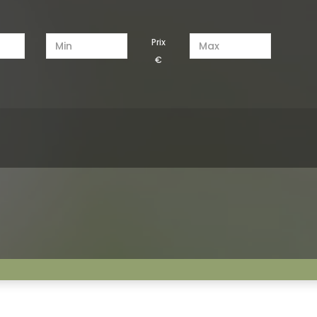
€
Gas Heat
Balcon
Trash Compactors
Cheminé
Solar Heat
Douche séparée
Puits de lumière
Surfaces en pierre
Arrière-cour
Animaux acceptés
Blanchisserie