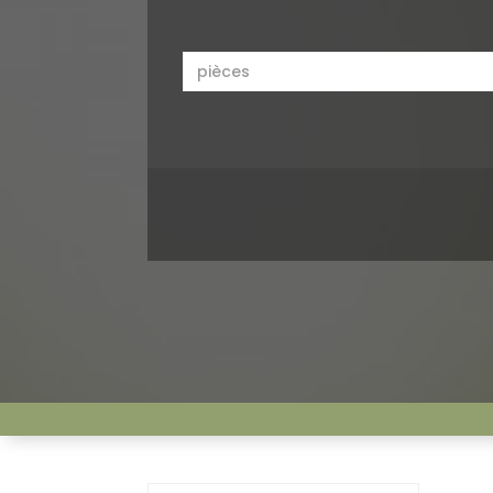
Grenier
Terrain de basket-ball
vue sur le lac
Remodelé
Centre de Remise en
Forme