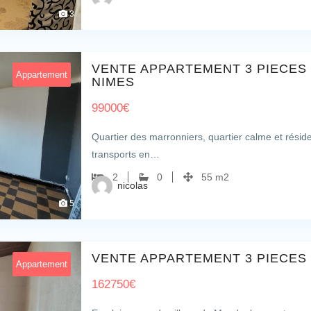
3
VENTE APPARTEMENT 3 PIECES
Appartement
NIMES
99000
€
Quartier des marronniers, quartier calme et résid
transports en…
2
0
55 m2
nicolas
5
VENTE APPARTEMENT 3 PIECES
Appartement
162750
€